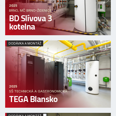
2025
BRNO, MČ BRNO-ŽIDENICE
BD Slívova 3
kotelna
DODÁVKA A MONTÁŽ
2025
SŠ TECHNICKÁ A GASTRONOMICKÁ
TEGA Blansko
DODÁVKA A MONTÁŽ