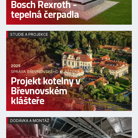
Bosch Rexroth -
tepelná čerpadla
STUDIE A PROJEKCE
2025
SPRÁVA BŘEVNOVSKÉHO KLÁŠTERA S. R. O.
Projekt kotelny v
Břevnovském
klášteře
DODÁVKA A MONTÁŽ