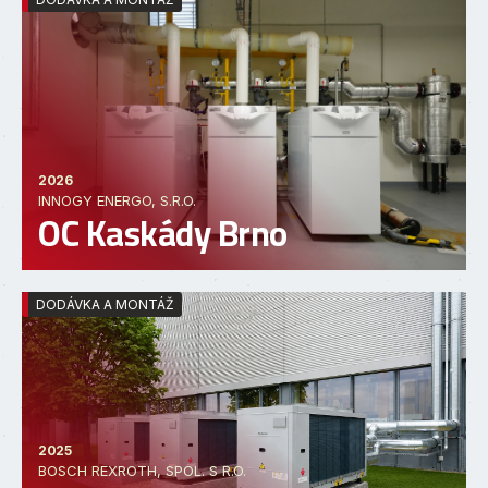
2026
INNOGY ENERGO, S.R.O.
OC Kaskády Brno
DODÁVKA A MONTÁŽ
2025
BOSCH REXROTH, SPOL. S R.O.