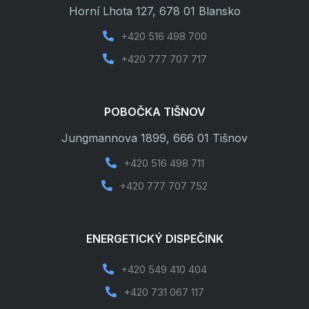
Horní Lhota 127, 678 01 Blansko
+420 516 498 700

+420 777 707 717

POBOČKA TIŠNOV
Jungmannova 1899, 666 01 Tišnov
+420 516 498 711

+420 777 707 752

ENERGETICKÝ DISPEČINK
+420 549 410 404

+420 731 067 117
