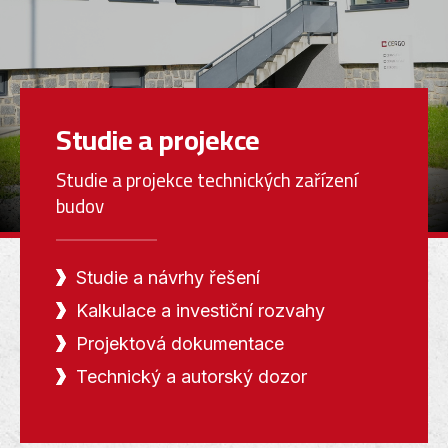
Studie a projekce
Studie a projekce technických zařízení
budov
Studie a návrhy řešení
Kalkulace a investiční rozvahy
Projektová dokumentace
Technický a autorský dozor