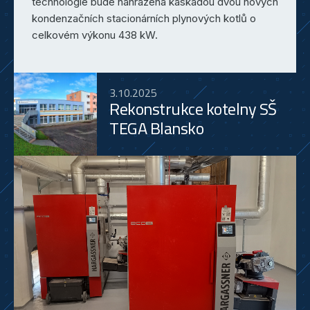
technologie bude nahrazena kaskádou dvou nových
kondenzačních stacionárních plynových kotlů o
celkovém výkonu 438 kW.
3.10.2025
Rekonstrukce kotelny SŠ
TEGA Blansko