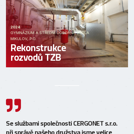
2024
GYMNÁZIUM A STŘEDNÍ ODBORNÁ ŠKOLA
MIKULOV, P.O.
Rekonstrukce
rozvodů TZB

Se službami společnosti CERGONET s.r.o.
Sp
při správě našeho družstva jsme velice
TZ