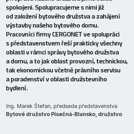
spokojeni. Spolupracujeme s nimi již
pr
od založení bytového družstva a zahájení
pr
výstavby našeho bytového domu.
za
Pracovníci firmy CERGONET ve spolupráci
al
s představenstvem řeší prakticky všechny
To
oblasti v rámci správy bytového družstva
v
a domu, a to jak oblast provozní, technickou,
tak ekonomickou včetně právního servisu
Bc
a poradenství v oblasti družstevního
Úř
bydlení.
Ing. Marek Štefan, předseda představenstva
Bytové družstvo Písečná-Blansko, družstvo