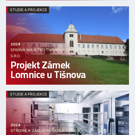
STUDIE A PROJEKCE
2024
SPRÁVA MAJETKU THIENEN - SERÉNYI
S.R.O.
Projekt Zámek
Lomnice u Tišnova
STUDIE A PROJEKCE
2024
STŘEDNÍ A ZÁKLADNÍ ŠKOLA TIŠNOV