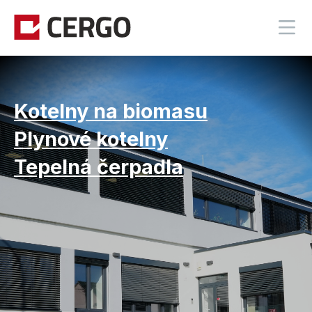
Kotelny na biomasu
Plynové kotelny
Tepelná čerpadla