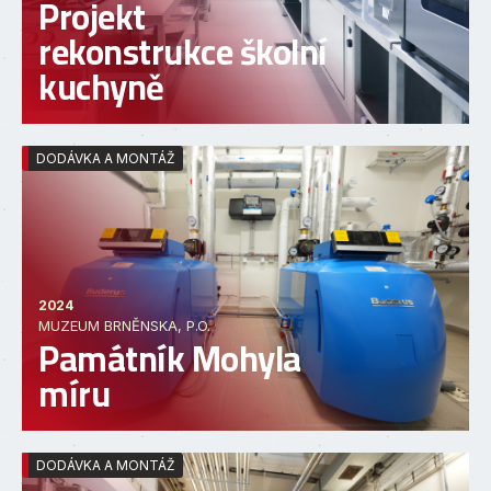
Projekt
rekonstrukce školní
kuchyně
DODÁVKA A MONTÁŽ
2024
MUZEUM BRNĚNSKA, P.O.
Památník Mohyla
míru
DODÁVKA A MONTÁŽ