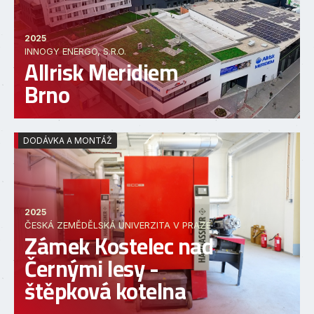
2025
INNOGY ENERGO, S.R.O.
Allrisk Meridiem
Brno
DODÁVKA A MONTÁŽ
2025
ČESKÁ ZEMĚDĚLSKÁ UNIVERZITA V PRAZE
Zámek Kostelec nad
Černými lesy -
štěpková kotelna