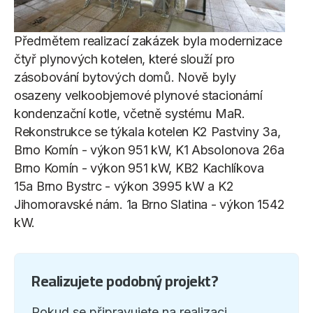
Předmětem realizací zakázek byla modernizace
čtyř plynových kotelen, které slouží pro
zásobování bytových domů. Nově byly
osazeny velkoobjemové plynové stacionární
kondenzační kotle, včetně systému MaR.
Rekonstrukce se týkala kotelen K2 Pastviny 3a,
Brno Komín - výkon 951 kW, K1 Absolonova 26a
Brno Komín - výkon 951 kW, KB2 Kachlíkova
15a Brno Bystrc - výkon 3995 kW a K2
Jihomoravské nám. 1a Brno Slatina - výkon 1542
kW.
Realizujete podobný projekt?
Pokud se připravujete na realizaci