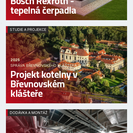
Bosch Rexroth -
tepelná čerpadla
STUDIE A PROJEKCE
2025
SPRÁVA BŘEVNOVSKÉHO KLÁŠTERA S. R. O.
Projekt kotelny v
Břevnovském
klášteře
DODÁVKA A MONTÁŽ