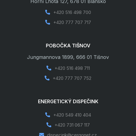
Horní Lhota 127, 678 01 Blansko
+420 516 498 700

+420 777 707 717

POBOČKA TIŠNOV
Jungmannova 1899, 666 01 Tišnov
+420 516 498 711

+420 777 707 752

ENERGETICKÝ DISPEČINK
+420 549 410 404

+420 731 067 117

dispecink@cergonet.cz
