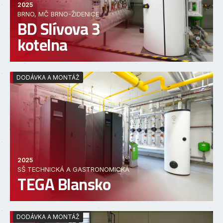
2025
BRNO, MČ BRNO-ŽIDENICE
BD Slívova 3
kotelna
DODÁVKA A MONTÁŽ
2025
SŠ TECHNICKÁ A GASTRONOMICKÁ
TEGA Blansko
DODÁVKA A MONTÁŽ