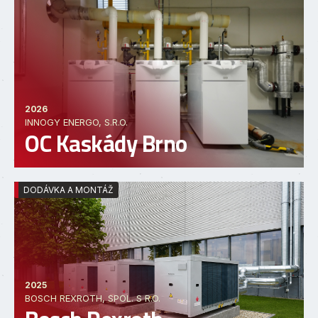
2026
INNOGY ENERGO, S.R.O.
OC Kaskády Brno
DODÁVKA A MONTÁŽ
2025
BOSCH REXROTH, SPOL. S R.O.