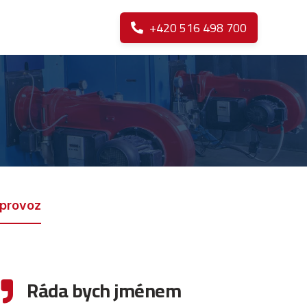
+420 516 498 700

 provoz
Ráda bych jménem
