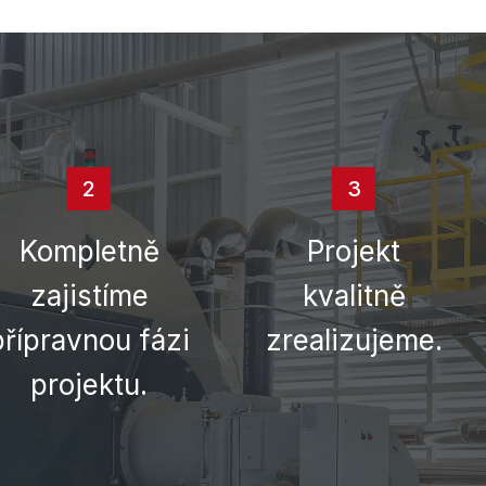
2
3
Kompletně
Projekt
zajistíme
kvalitně
přípravnou fázi
zrealizujeme.
projektu.