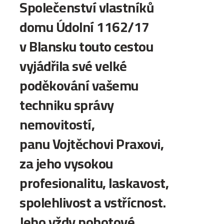
Společenství vlastníků
domu Údolní 1162/17
v Blansku touto cestou
vyjádřila své velké
poděkování vašemu
techniku správy
nemovitostí,
panu Vojtěchovi Praxovi,
za jeho vysokou
profesionalitu, laskavost,
spolehlivost a vstřícnost.
Jeho vždy pohotové,